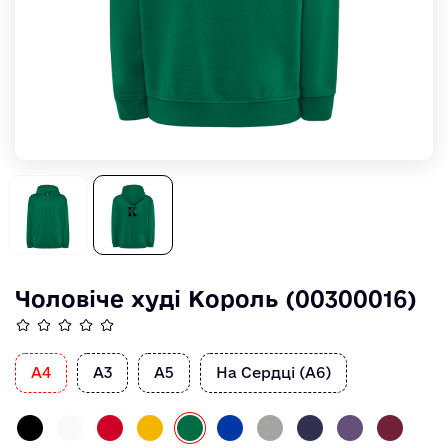
Чоловіче худі Король (00300016)
А4
А3
А5
На Сердці (А6)