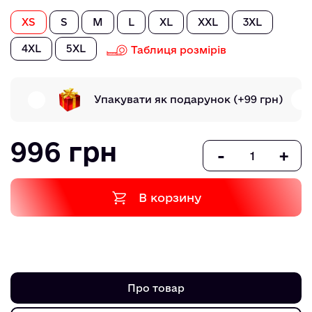
XS
S
M
L
XL
XXL
3XL
4XL
5XL
Таблиця розмірів
Упакувати як подарунок
(+99 грн)
996 грн
-
+
В корзину
Про товар