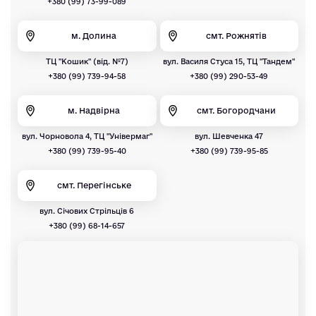
+380 (99) 73-99-089
м. Долина
смт. Рожнятів
ТЦ "Кошик" (від. №7)
вул. Василя Стуса 15, ТЦ "Тандем"
+380 (99) 739-94-58
+380 (99) 290-53-49
м. Надвірна
смт. Богородчани
вул. Чорновола 4, ТЦ "Універмаг"
вул. Шевченка 47
+380 (99) 739-95-40
+380 (99) 739-95-85
смт. Перегінське
вул. Січових Стрільців 6
+380 (99) 68-14-657