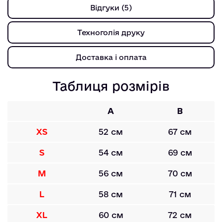
Відгуки (5)
Техноголія друку
Доставка і оплата
Таблиця розмірів
A
B
XS
52 см
67 см
S
54 см
69 см
M
56 см
70 см
L
58 см
71 см
XL
60 см
72 см