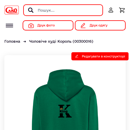
Друк фото
Друк одягу
Головна
Чоловіче худі Король (00300016)
Редагувати в конструкторі