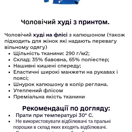
Чоловічий
худі
 з принтом. 
Чоловічий
худі на флісі
з капюшоном (також
підходить для жінок які надають перевагу
вільному одягу)
Щільність тканини: 290 г/м2;
Склад: 35% бавовна, 65% поліестер;
Нашивні кишені спереду;
Еластичні широкі манжети на рукавах і
поясі;
Шнурок капюшону в колір реглана.
Утеплений флісом
Преміальна якість тканини
Рекомендації по догляду:
Прати при температурі 30° С.
Не використовувати відбілювачі та пральні
порошки в склад яких входять відбілювачі.