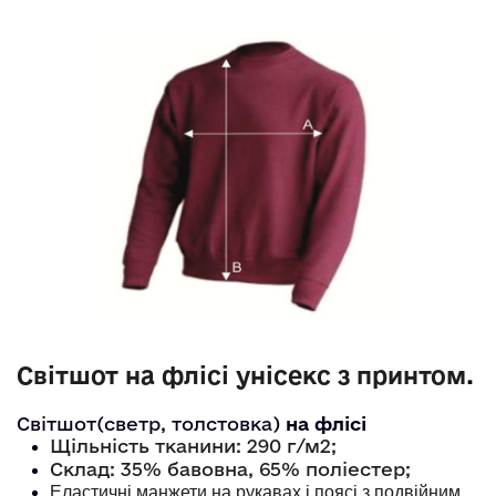
Світшот на флісі унісекс з принтом
. 
Світшот(светр, толстовка)
на флісі
Щільність тканини: 290 г/м2;
Склад: 35% бавовна, 65% поліестер;
Еластичні манжети на рукавах і поясі з подвійним