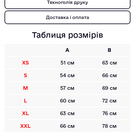
Техноголія друку
Доставка і оплата
Таблиця розмірів
A
B
XS
51 см
63 см
S
54 см
66 см
M
57 см
69 см
L
60 см
72 см
XL
63 см
76 см
XXL
66 см
78 см