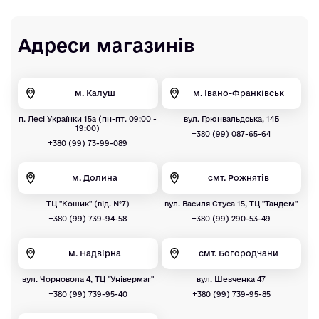
Адреси магазинів
м. Калуш
м. Івано-Франківськ
п. Лесі Українки 15а (пн-пт. 09:00 -
вул. Грюнвальдська, 14Б
19:00)
+380 (99) 087-65-64
+380 (99) 73-99-089
м. Долина
смт. Рожнятів
ТЦ "Кошик" (від. №7)
вул. Василя Стуса 15, ТЦ "Тандем"
+380 (99) 739-94-58
+380 (99) 290-53-49
м. Надвірна
смт. Богородчани
вул. Чорновола 4, ТЦ "Універмаг"
вул. Шевченка 47
+380 (99) 739-95-40
+380 (99) 739-95-85