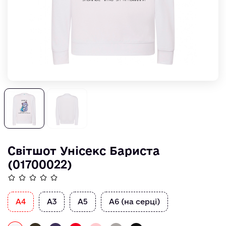
Світшот Унісекс Бариста
(01700022)
А4
А3
А5
А6 (на серці)