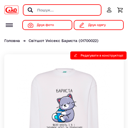
Друк фото
Друк одягу
Головна
Світшот Унісекс Бариста (01700022)
Редагувати в конструкторі