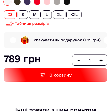
XS
S
M
L
XL
XXL
Таблиця розмірів
Упакувати як подарунок
(+99 грн)
789 грн
-
+
В корзину
Інші товари з цим принтом