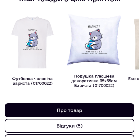
Подушка плюшева
Футболка чоловіча
Еко 
декоративна 35х35см
Бариста (01700022)
Бариста (01700022)
Про товар
Відгуки (5)