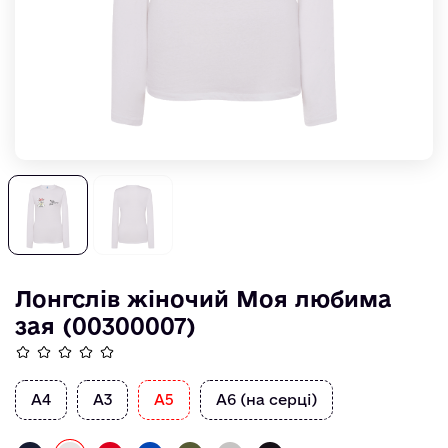
Лонгслів жіночий Моя любима
зая (00300007)
А4
А3
А5
А6 (на серці)