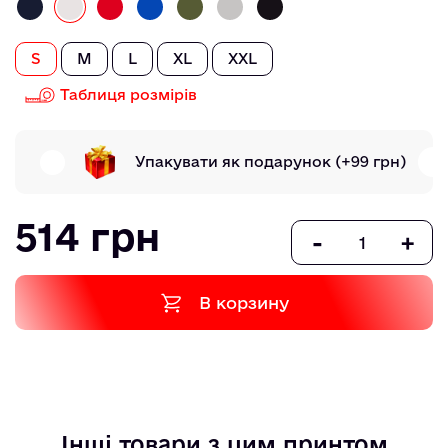
S
M
L
XL
XXL
Таблиця розмірів
Упакувати як подарунок
(+99 грн)
514 грн
-
+
В корзину
Інші товари з цим принтом