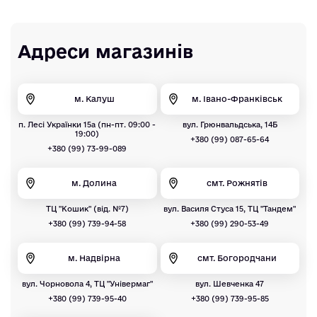
Адреси магазинів
м. Калуш
м. Івано-Франківськ
п. Лесі Українки 15а (пн-пт. 09:00 -
вул. Грюнвальдська, 14Б
19:00)
+380 (99) 087-65-64
+380 (99) 73-99-089
м. Долина
смт. Рожнятів
ТЦ "Кошик" (від. №7)
вул. Василя Стуса 15, ТЦ "Тандем"
+380 (99) 739-94-58
+380 (99) 290-53-49
м. Надвірна
смт. Богородчани
вул. Чорновола 4, ТЦ "Універмаг"
вул. Шевченка 47
+380 (99) 739-95-40
+380 (99) 739-95-85