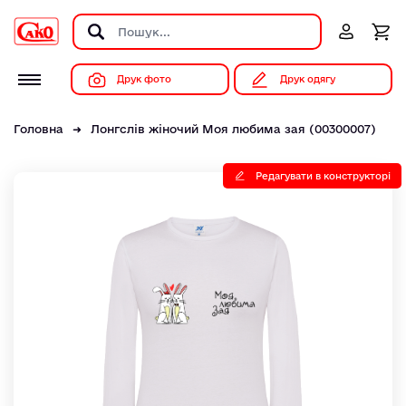
Друк фото
Друк одягу
Головна
Лонгслів жіночий Моя любима зая (00300007)
Редагувати в конструкторі