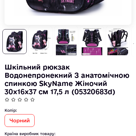
Шкільний рюкзак
Водонепронекний З анатомічною
спинкою SkyName Жіночий
30х16х37 см 17,5 л (05320683d)
Колір:
Чорний
Країна виробник товару: