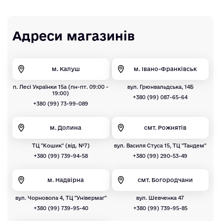
Адреси магазинів
м. Калуш
м. Івано-Франківськ
п. Лесі Українки 15а (пн-пт. 09:00 -
вул. Грюнвальдська, 14Б
19:00)
+380 (99) 087-65-64
+380 (99) 73-99-089
м. Долина
смт. Рожнятів
ТЦ "Кошик" (від. №7)
вул. Василя Стуса 15, ТЦ "Тандем"
+380 (99) 739-94-58
+380 (99) 290-53-49
м. Надвірна
смт. Богородчани
вул. Чорновола 4, ТЦ "Універмаг"
вул. Шевченка 47
+380 (99) 739-95-40
+380 (99) 739-95-85