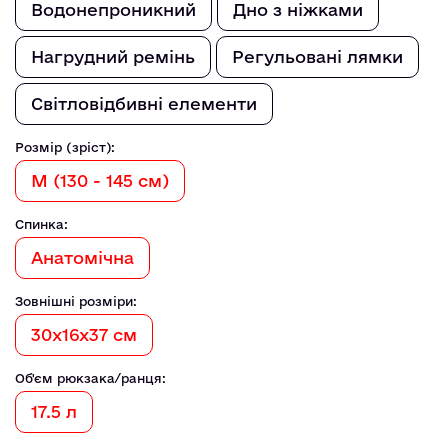
Водонепроникний
Дно з ніжками
Нагрудний ремінь
Регульовані лямки
Світловідбивні елементи
Розмір (зріст):
M (130 - 145 см)
Спинка:
Анатомічна
Зовнішні розміри:
30х16х37 см
Об'єм рюкзака/ранця:
17.5 л