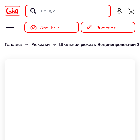
Друк фото
Друк одягу
Головна
Рюкзаки
Шкільний рюкзак Водонепронекний З 