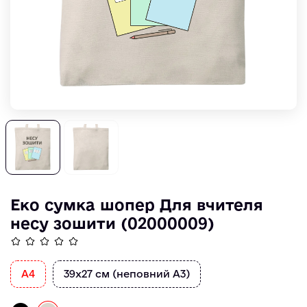
Еко сумка шопер Для вчителя
несу зошити (02000009)
A4
39х27 см (неповний А3)