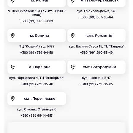
м. Калуш
м. Івано-Франківськ
п. Лесі Українки 15а (пн-пт. 09:00 -
вул. Грюнвальдська, 14Б
19:00)
+380 (99) 087-65-64
+380 (99) 73-99-089
м. Долина
смт. Рожнятів
ТЦ "Кошик" (від. №7)
вул. Василя Стуса 15, ТЦ "Тандем"
+380 (99) 739-94-58
+380 (99) 290-53-49
м. Надвірна
смт. Богородчани
вул. Чорновола 4, ТЦ "Універмаг"
вул. Шевченка 47
+380 (99) 739-95-40
+380 (99) 739-95-85
смт. Перегінське
вул. Січових Стрільців 6
+380 (99) 68-14-657