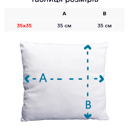
A
B
35х35
35 см
35 см