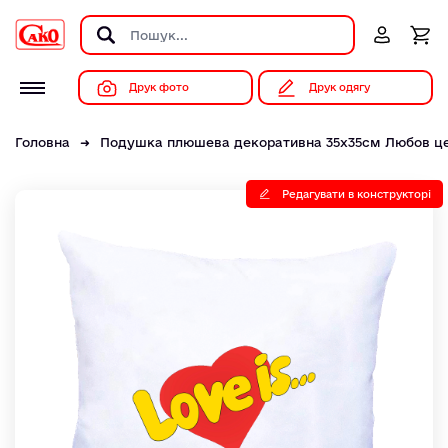
Друк фото
Друк одягу
Головна
Подушка плюшева декоративна 35х35см Любов це..
Редагувати в конструкторі