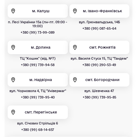
м. Калуш
м. Івано-Франківськ
п. Лесі Українки 15а (пн-пт. 09:00 -
вул. Грюнвальдська, 14Б
19:00)
+380 (99) 087-65-64
+380 (99) 73-99-089
м. Долина
смт. Рожнятів
ТЦ "Кошик" (від. №7)
вул. Василя Стуса 15, ТЦ "Тандем"
+380 (99) 739-94-58
+380 (99) 290-53-49
м. Надвірна
смт. Богородчани
вул. Чорновола 4, ТЦ "Універмаг"
вул. Шевченка 47
+380 (99) 739-95-40
+380 (99) 739-95-85
смт. Перегінське
вул. Січових Стрільців 6
+380 (99) 68-14-657