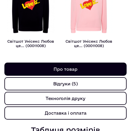
Світшот Унісекс Любов
Світшот Унісекс Любов
це... (00011008)
це... (00011008)
Про товар
Відгуки (5)
Техноголія друку
Доставка і оплата
Таблиця розмірів