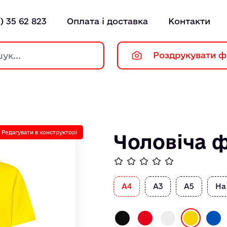
) 35 62 823
Оплата і доставка
Контакти
Роздрукувати ф
Редагувати в конструкторі
Чоловіча 
А4
А3
А5
На