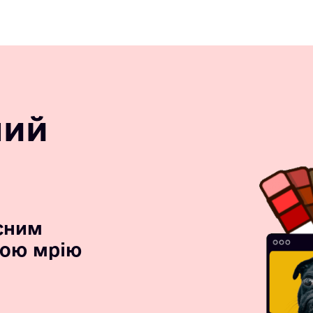
ний
сним
вою мрію