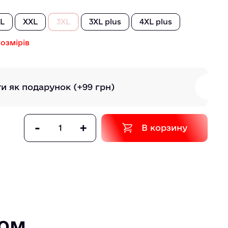
L
XXL
3XL
3XL plus
4XL plus
озмірів
ти як подарунок
(+99 грн)
-
+
В корзину
том