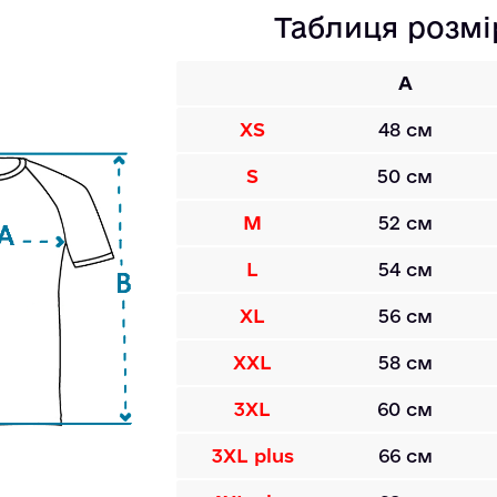
Таблиця розмі
A
XS
48 см
S
50 см
M
52 см
L
54 см
XL
56 см
XXL
58 см
3XL
60 см
3XL plus
66 см