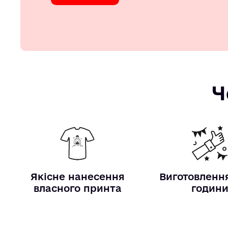
Ч
Якісне нанесення
Виготовлення
власного принта
годин