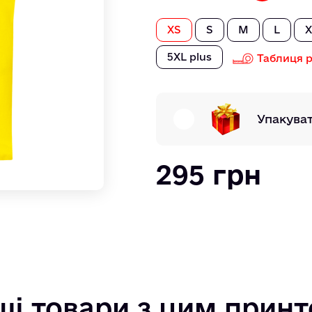
XS
S
M
L
X
5XL plus
Таблиця р
Упакува
295 грн
ші товари з цим прин