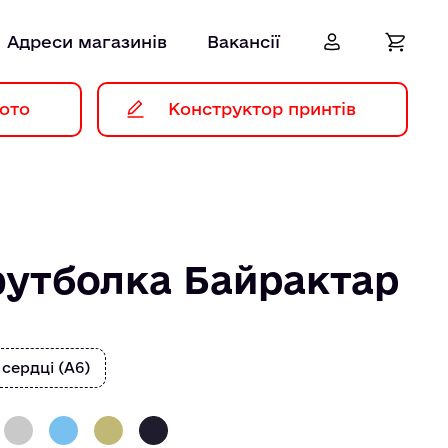
Адреси магазинів
Вакансії
ото
Конструктор принтів
футболка Байрактар
 сердці (А6)