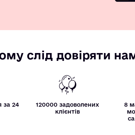
ому слід довіряти на
 за 24
120000 задоволених
8 м
и
клієнтів
мо
са