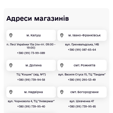
Адреси магазинів
м. Калуш
м. Івано-Франківськ
п. Лесі Українки 15а (пн-пт. 09:00 -
вул. Грюнвальдська, 14Б
19:00)
+380 (99) 087-65-64
+380 (99) 73-99-089
м. Долина
смт. Рожнятів
ТЦ "Кошик" (від. №7)
вул. Василя Стуса 15, ТЦ "Тандем"
+380 (99) 739-94-58
+380 (99) 290-53-49
м. Надвірна
смт. Богородчани
вул. Чорновола 4, ТЦ "Універмаг"
вул. Шевченка 47
+380 (99) 739-95-40
+380 (99) 739-95-85