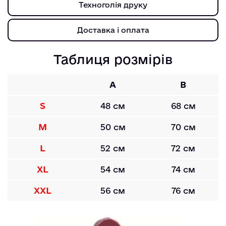
Техноголія друку
Доставка і оплата
Таблиця розмірів
A
B
S
48 см
68 см
M
50 см
70 см
L
52 см
72 см
XL
54 см
74 см
XXL
56 см
76 см