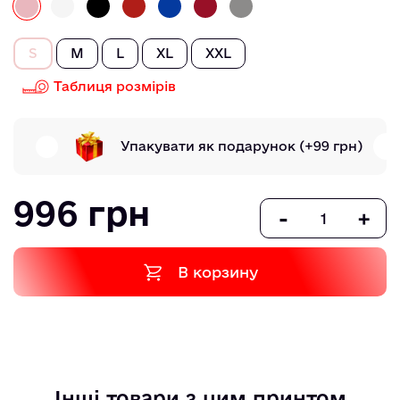
S
M
L
XL
XXL
Таблиця розмірів
Упакувати як подарунок
(+99 грн)
996 грн
-
+
В корзину
Інші товари з цим принтом