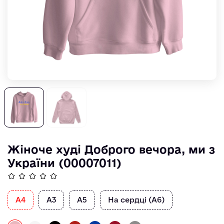
Жіноче худі Доброго вечора, ми з
України (00007011)
А4
А3
А5
На сердці (А6)