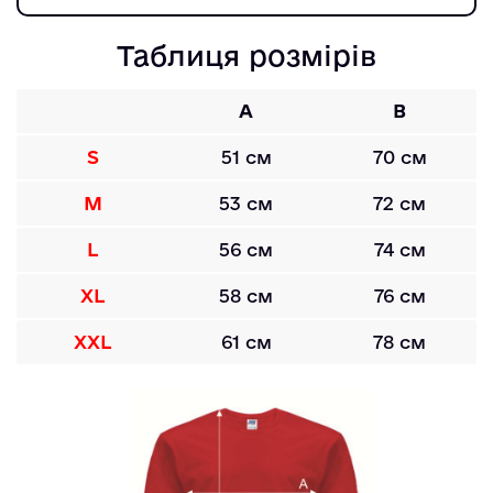
Таблиця розмірів
A
B
S
51 см
70 см
M
53 см
72 см
L
56 см
74 см
XL
58 см
76 см
XXL
61 см
78 см