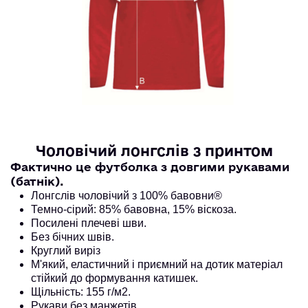
Чоловічий лонгслів з принтом
Фактично це футболка з довгими рукавами 
(батнік).
Лонгслів чоловічий з 100% бавовни®
Темно-сірий: 85% бавовна, 15% віскоза. 
Посилені плечеві шви.
Без бічних швів.
Круглий виріз
М'який, еластичний і приємний на дотик матеріал
стійкий до формування катишек.
Щільність: 155 г/м2.
Рукави без манжетів.