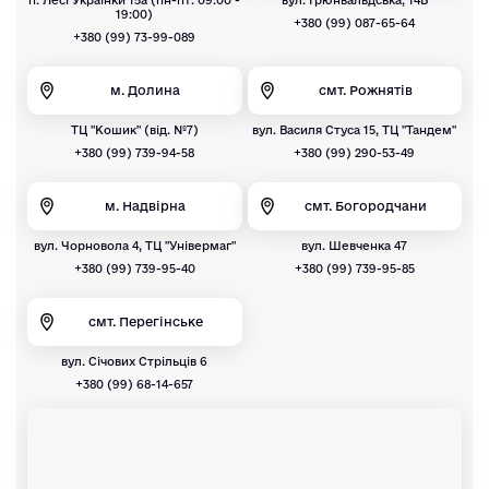
19:00)
+380 (99) 087-65-64
+380 (99) 73-99-089
м. Долина
смт. Рожнятів
ТЦ "Кошик" (від. №7)
вул. Василя Стуса 15, ТЦ "Тандем"
+380 (99) 739-94-58
+380 (99) 290-53-49
м. Надвірна
смт. Богородчани
вул. Чорновола 4, ТЦ "Універмаг"
вул. Шевченка 47
+380 (99) 739-95-40
+380 (99) 739-95-85
смт. Перегінське
вул. Січових Стрільців 6
+380 (99) 68-14-657