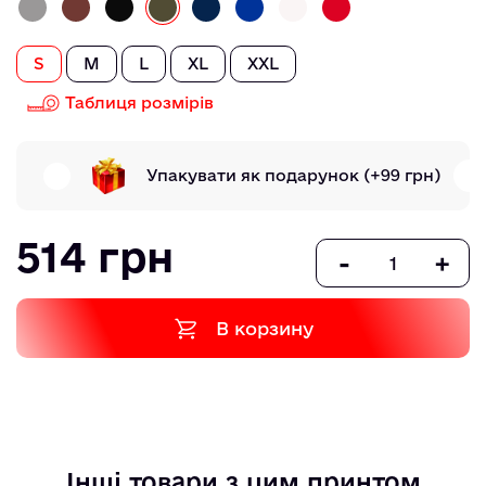
S
M
L
XL
XXL
Таблиця розмірів
Упакувати як подарунок
(+99 грн)
514 грн
-
+
В корзину
Інші товари з цим принтом