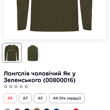
Лонгслів чоловічий Як у
Зеленського (00800016)
А4
А3
А5
А6 (На сердці)