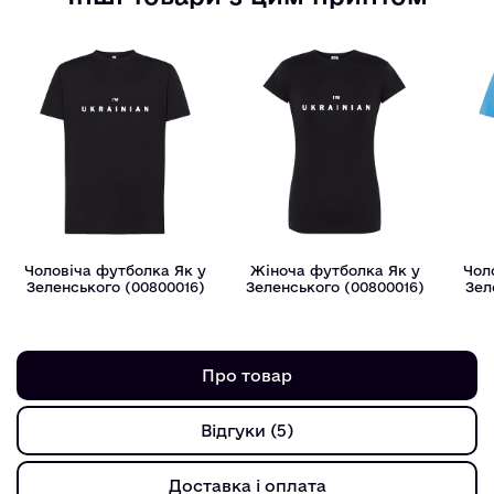
Чоловіча футболка Як у
Жіноча футболка Як у
Чол
Зеленського (00800016)
Зеленського (00800016)
Зел
Про товар
Відгуки (5)
Доставка і оплата