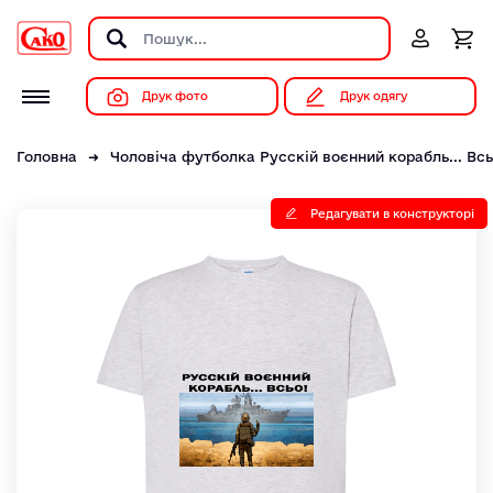
Друк фото
Друк одягу
Головна
Чоловіча футболка Русскій воєнний корабль... Всь
Редагувати в конструкторі