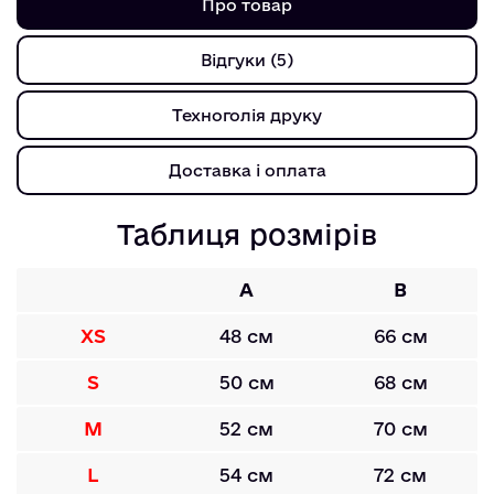
Про товар
Відгуки (5)
Техноголія друку
Доставка і оплата
Таблиця розмірів
A
B
XS
48 см
66 см
S
50 см
68 см
M
52 см
70 см
L
54 см
72 см