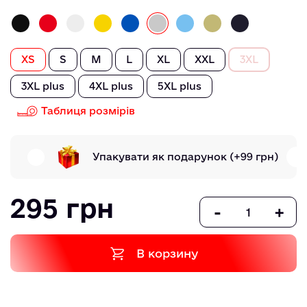
XS
S
M
L
XL
XXL
3XL
3XL plus
4XL plus
5XL plus
Таблиця розмірів
Упакувати як подарунок
(+99 грн)
295 грн
-
+
В корзину