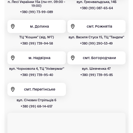
п. Лесі Українки 15а (пн-пт. 09:00 -
вул. Грюнвальдська, 14Б
19:00)
+380 (99) 087-65-64
+380 (99) 73-99-089
м. Долина
смт. Рожнятів
ТЦ "Кошик" (від. №7)
вул. Василя Стуса 15, ТЦ "Тандем"
+380 (99) 739-94-58
+380 (99) 290-53-49
м. Надвірна
смт. Богородчани
вул. Чорновола 4, ТЦ "Універмаг"
вул. Шевченка 47
+380 (99) 739-95-40
+380 (99) 739-95-85
смт. Перегінське
вул. Січових Стрільців 6
+380 (99) 68-14-657