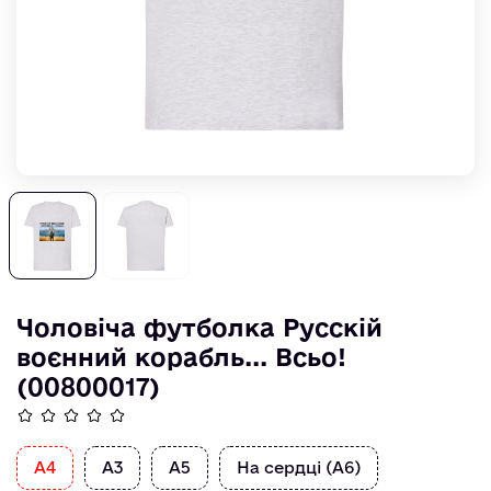
Чоловіча футболка Русскій
воєнний корабль... Всьо!
(00800017)
А4
А3
А5
На сердці (А6)