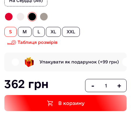
На Сердці (А6)
S
M
L
XL
XXL
Таблиця розмірів
Упакувати як подарунок
(+99 грн)
362 грн
-
+
В корзину