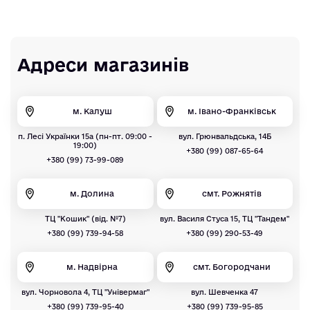
Адреси магазинів
м. Калуш
м. Івано-Франківськ
п. Лесі Українки 15а (пн-пт. 09:00 -
вул. Грюнвальдська, 14Б
19:00)
+380 (99) 087-65-64
+380 (99) 73-99-089
м. Долина
смт. Рожнятів
ТЦ "Кошик" (від. №7)
вул. Василя Стуса 15, ТЦ "Тандем"
+380 (99) 739-94-58
+380 (99) 290-53-49
м. Надвірна
смт. Богородчани
вул. Чорновола 4, ТЦ "Універмаг"
вул. Шевченка 47
+380 (99) 739-95-40
+380 (99) 739-95-85