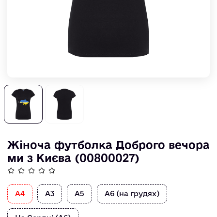
Жіноча футболка Доброго вечора
ми з Києва (00800027)
А4
А3
А5
А6 (на грудях)