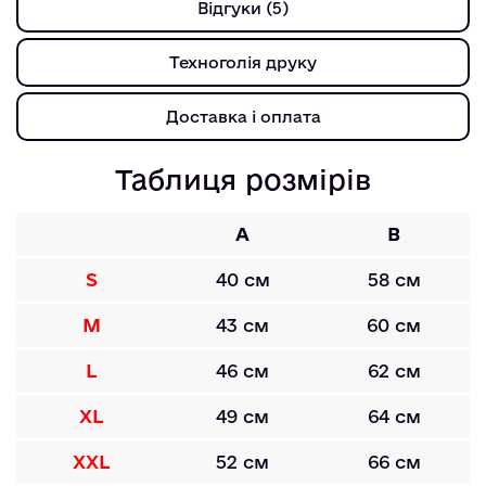
Відгуки (5)
Техноголія друку
Доставка і оплата
Таблиця розмірів
A
B
S
40 см
58 см
M
43 см
60 см
L
46 см
62 см
XL
49 см
64 см
XXL
52 см
66 см