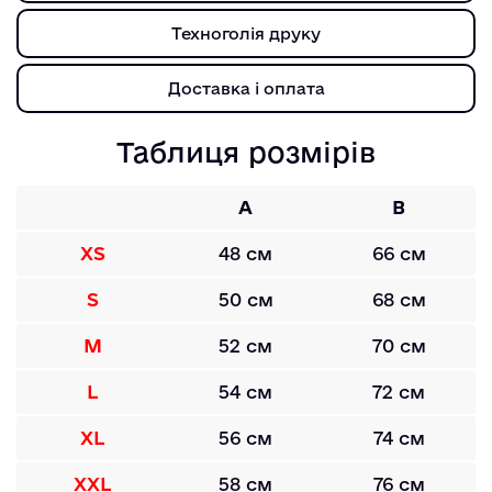
Техноголія друку
Доставка і оплата
Таблиця розмірів
A
B
XS
48 см
66 см
S
50 см
68 см
M
52 см
70 см
L
54 см
72 см
XL
56 см
74 см
XXL
58 см
76 см