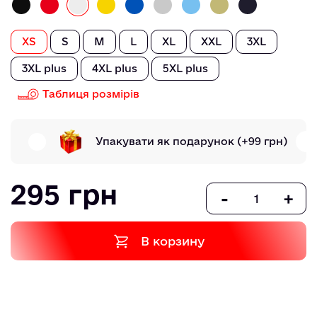
XS
S
M
L
XL
XXL
3XL
3XL plus
4XL plus
5XL plus
Таблиця розмірів
Упакувати як подарунок
(+99 грн)
295 грн
-
+
В корзину