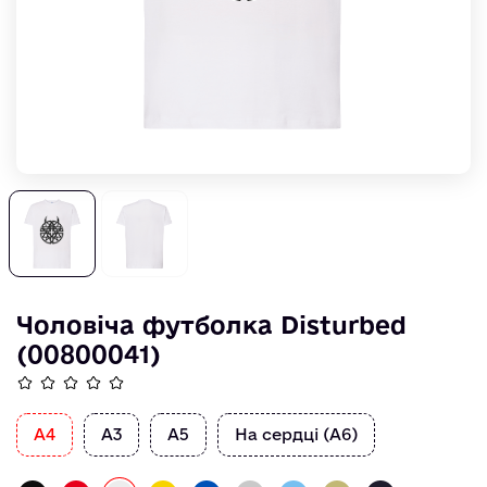
Чоловіча футболка Disturbed
(00800041)
А4
А3
А5
На сердці (А6)