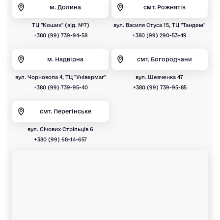
м. Долина
смт. Рожнятів
ТЦ "Кошик" (від. №7)
вул. Василя Стуса 15, ТЦ "Тандем"
+380 (99) 739-94-58
+380 (99) 290-53-49
м. Надвірна
смт. Богородчани
вул. Чорновола 4, ТЦ "Універмаг"
вул. Шевченка 47
+380 (99) 739-95-40
+380 (99) 739-95-85
смт. Перегінське
вул. Січових Стрільців 6
+380 (99) 68-14-657