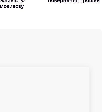
жливістю
повернення грошей
мовивозу