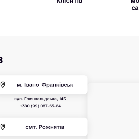
и
клієнтів
мо
са
в
м. Івано-Франківськ
вул. Грюнвальдська, 14Б
+380 (99) 087-65-64
смт. Рожнятів