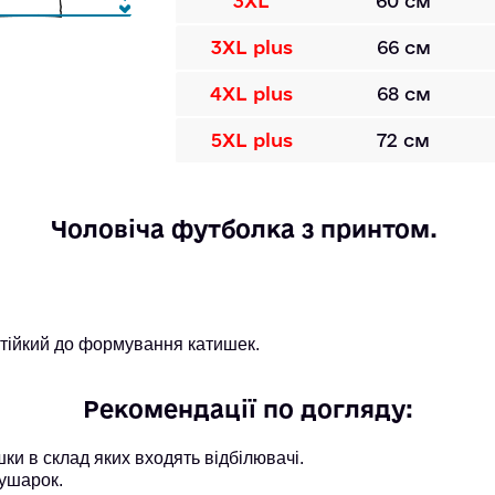
3XL
60 см
3XL plus
66 см
4XL plus
68 см
5XL plus
72 см
Чоловіча футболка з принтом. 
 стійкий до формування катишек.
Рекомендації по догляду:
и в склад яких входять відбілювачі.
ушарок.