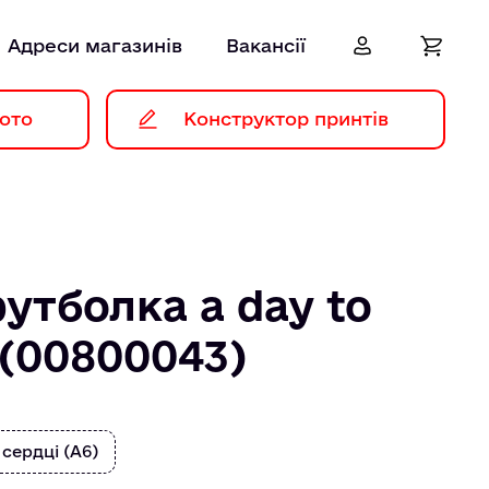
Адреси магазинів
Вакансії
ото
Конструктор принтів
утболка a day to
(00800043)
 сердці (А6)