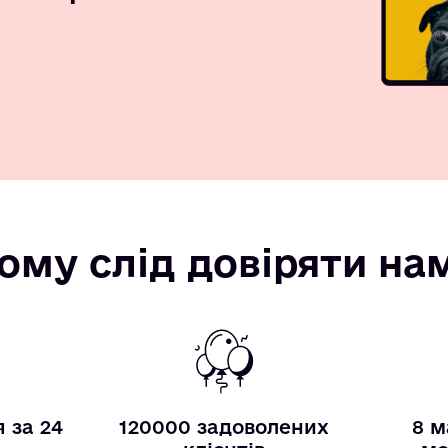
ому слід довіряти на
 за 24
120000 задоволених
8 м