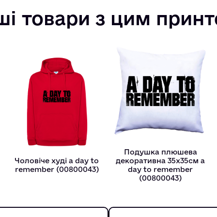
ші товари з цим прин
Подушка плюшева
Чоловіче худі a day to
декоративна 35х35см a
remember (00800043)
day to remember
(00800043)