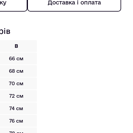
ку
Доставка і оплата
рів
B
66 см
68 см
70 см
72 см
74 см
76 см