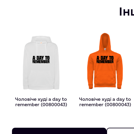
Ін
Чоловіче худі a day to
Чоловіче худі a day to
remember (00800043)
remember (00800043)