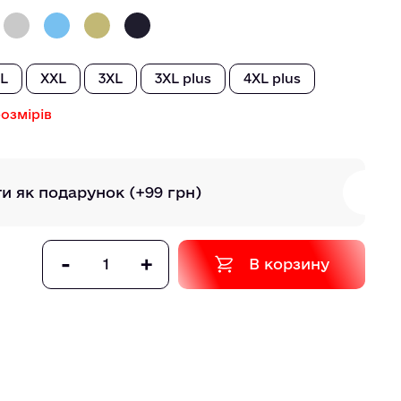
L
XXL
3XL
3XL plus
4XL plus
озмірів
ти як подарунок
(+99 грн)
-
+
В корзину