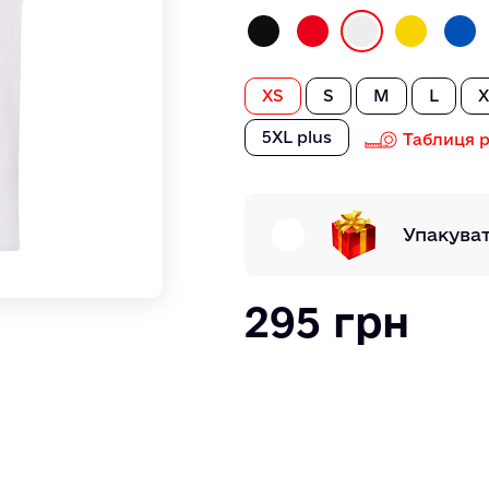
XS
S
M
L
X
5XL plus
Таблиця р
Упакува
295 грн