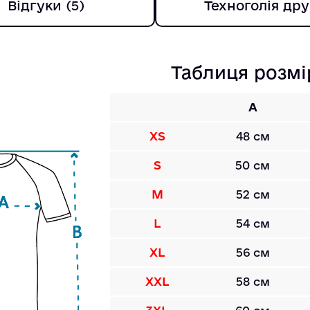
Відгуки (5)
Техноголія дру
Таблиця розмі
A
XS
48 см
S
50 см
M
52 см
L
54 см
XL
56 см
XXL
58 см