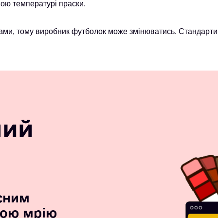
ою температурі праски.
ми, тому виробник футболок може змінюватись. Стандарти 
ний
сним
вою мрію