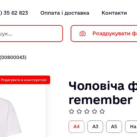
) 35 62 823
Оплата і доставка
Контакти
Роздрукувати ф
(00800043)
Редагувати в конструкторі
Чоловіча ф
remember 
А4
А3
А5
На