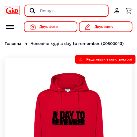
Друк фото
Друк одягу
Головна
Чоловіче худі a day to remember (00800043)
Редагувати в конструкторі