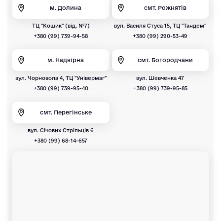
м. Долина
смт. Рожнятів
ТЦ "Кошик" (від. №7)
вул. Василя Стуса 15, ТЦ "Тандем"
+380 (99) 739-94-58
+380 (99) 290-53-49
м. Надвірна
смт. Богородчани
вул. Чорновола 4, ТЦ "Універмаг"
вул. Шевченка 47
+380 (99) 739-95-40
+380 (99) 739-95-85
смт. Перегінське
вул. Січових Стрільців 6
+380 (99) 68-14-657