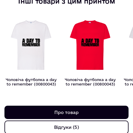
Інші товари з цим принтом
Чоловіча футболка a day
Чоловіча футболка a day
Чоло
to remember (00800043)
to remember (00800043)
to 
Про товар
Відгуки (5)