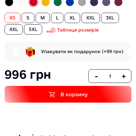
XS
S
M
L
XL
XXL
3XL
4XL
5XL
Таблиця розмірів
Упакувати як подарунок
(+99 грн)
996 грн
-
+
В корзину