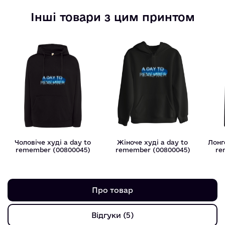
Інші товари з цим принтом
Чоловіче худі a day to
Жіноче худі a day to
Лонг
remember (00800045)
remember (00800045)
re
Про товар
Відгуки (5)