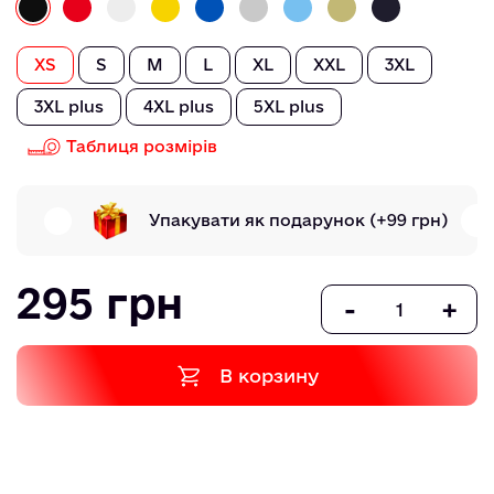
XS
S
M
L
XL
XXL
3XL
3XL plus
4XL plus
5XL plus
Таблиця розмірів
Упакувати як подарунок
(+99 грн)
295 грн
-
+
В корзину