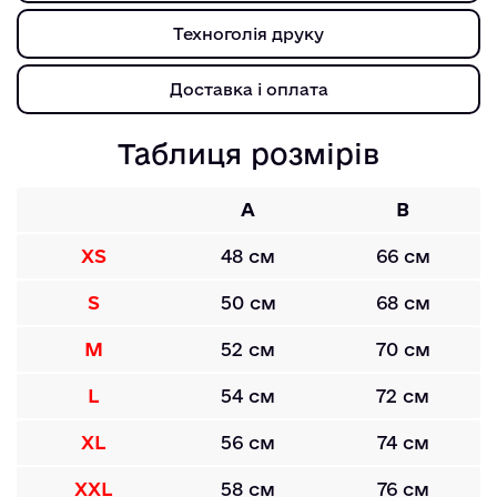
Техноголія друку
Доставка і оплата
Таблиця розмірів
A
B
XS
48 см
66 см
S
50 см
68 см
M
52 см
70 см
L
54 см
72 см
XL
56 см
74 см
XXL
58 см
76 см