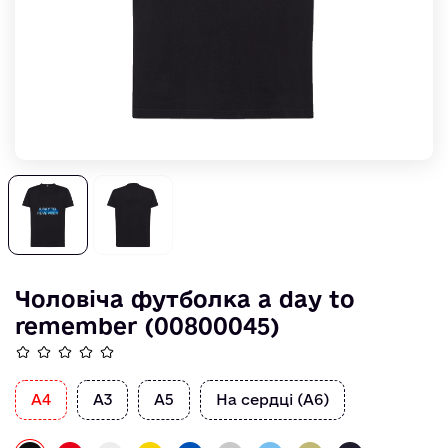
Чоловіча футболка a day to
remember (00800045)
А4
А3
А5
На сердці (А6)