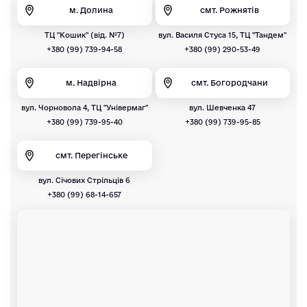
м. Долина
смт. Рожнятів
ТЦ "Кошик" (від. №7)
вул. Василя Стуса 15, ТЦ "Тандем"
+380 (99) 739-94-58
+380 (99) 290-53-49
м. Надвірна
смт. Богородчани
вул. Чорновола 4, ТЦ "Універмаг"
вул. Шевченка 47
+380 (99) 739-95-40
+380 (99) 739-95-85
смт. Перегінське
вул. Січових Стрільців 6
+380 (99) 68-14-657