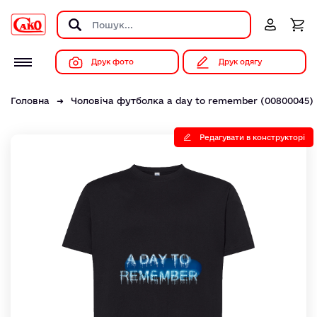
Друк фото
Друк одягу
Головна
Чоловіча футболка a day to remember (00800045)
Редагувати в конструкторі