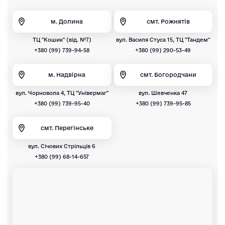
м. Долина
смт. Рожнятів
ТЦ "Кошик" (від. №7)
вул. Василя Стуса 15, ТЦ "Тандем"
+380 (99) 739-94-58
+380 (99) 290-53-49
м. Надвірна
смт. Богородчани
вул. Чорновола 4, ТЦ "Універмаг"
вул. Шевченка 47
+380 (99) 739-95-40
+380 (99) 739-95-85
смт. Перегінське
вул. Січових Стрільців 6
+380 (99) 68-14-657