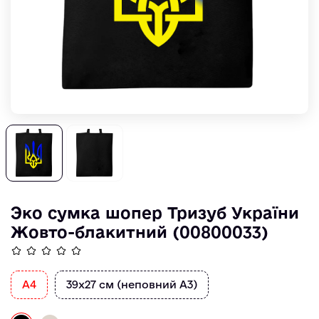
Эко сумка шопер Тризуб України
Жовто-блакитний (00800033)
A4
39х27 см (неповний А3)