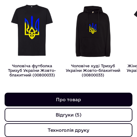
Чоловіча футболка
Чоловіче худі Тризуб
Жін
Тризуб України Жовто-
України Жовто-блакитний
Укра
блакитний (00800033)
(00800033)
Про товар
Відгуки (5)
Техноголія друку