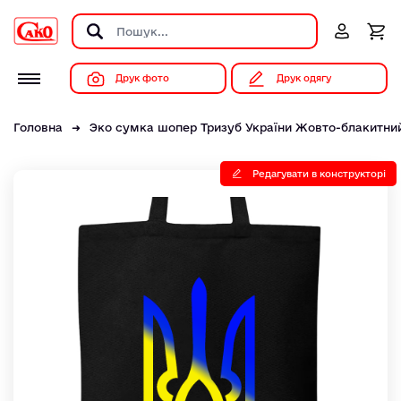
Друк фото
Друк одягу
Головна
Эко сумка шопер Тризуб України Жовто-блакитний
Редагувати в конструкторі