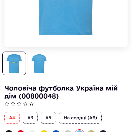
Чоловіча футболка Україна мій
дім (00800048)
А4
А3
А5
На сердці (А6)