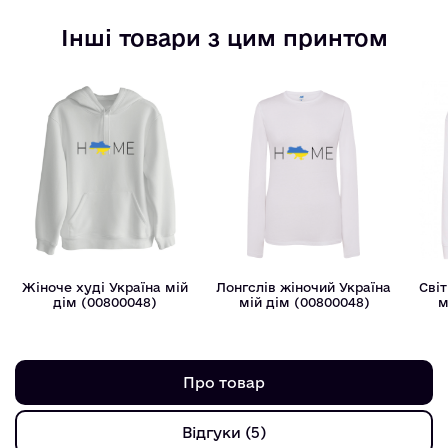
Інші товари з цим принтом
Жіноче худі Україна мій
Лонгслів жіночий Україна
Сві
дім (00800048)
мій дім (00800048)
м
Про товар
Відгуки (5)