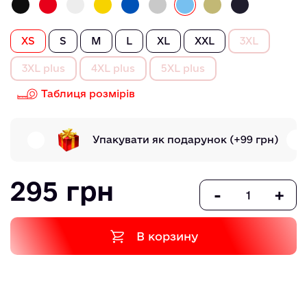
XS
S
M
L
XL
XXL
3XL
3XL plus
4XL plus
5XL plus
Таблиця розмірів
Упакувати як подарунок
(+99 грн)
295 грн
-
+
В корзину