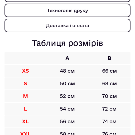
Техноголія друку
Доставка і оплата
Таблиця розмірів
A
B
XS
48 см
66 см
S
50 см
68 см
M
52 см
70 см
L
54 см
72 см
XL
56 см
74 см
XXL
58 см
76 см