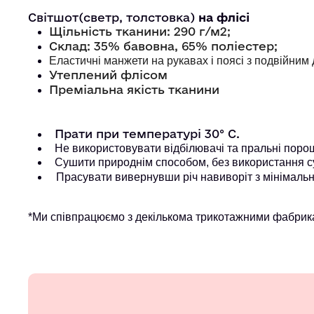
Світшот(светр, толстовка)
на флісі
Щільність тканини: 290 г/м2;
Склад: 35% бавовна, 65% поліестер;
Еластичні манжети на рукавах і поясі з подвійни
Утеплений флісом
Преміальна якість тканини
Прати при температурі 30° С.
Не використовувати відбілювачі та пральні порошк
Сушити природнім способом, без використання с
Прасувати вивернувши річ навиворіт з мінімальн
*Ми співпрацюємо з декількома трикотажними фабрика