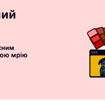
ний
сним
вою мрію