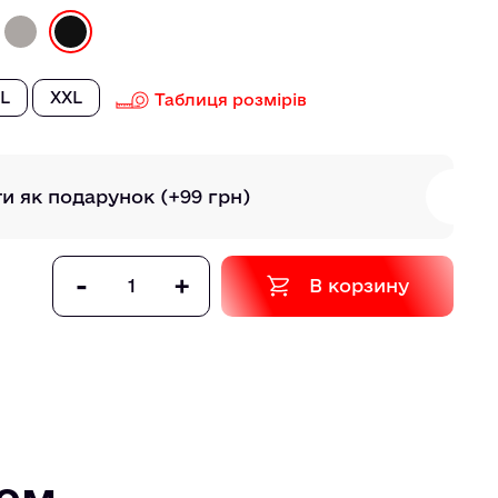
L
XXL
Таблиця розмірів
ти як подарунок
(+99 грн)
-
+
В корзину
том