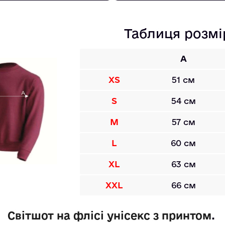
Таблиця розмі
A
XS
51 см
S
54 см
M
57 см
L
60 см
XL
63 см
XXL
66 см
Світшот на флісі унісекс з принтом
. 