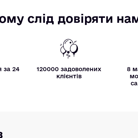
ому слід довіряти на
 за 24
120000 задоволених
8 м
и
клієнтів
мо
са
в