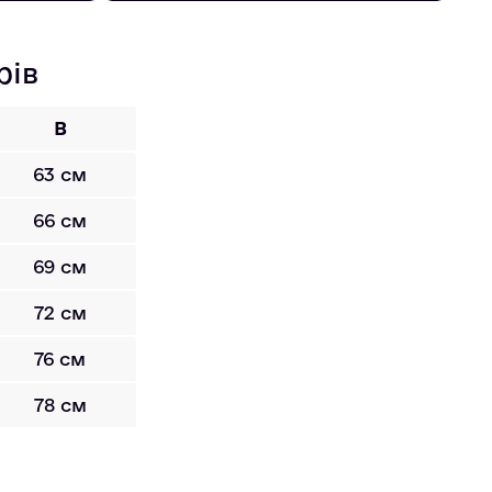
рів
B
63 см
66 см
69 см
72 см
76 см
78 см