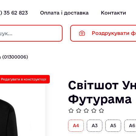
) 35 62 823
Оплата і доставка
Контакти
Роздрукувати ф
 (01300006)
Редагувати в конструкторі
Світшот Ун
Футурама 
А4
А3
А5
А6