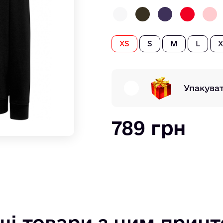
XS
S
M
L
X
Упакува
789 грн
ші товари з цим прин