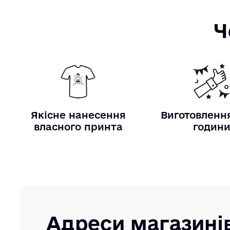
Ч
Якісне нанесення
Виготовлення
власного принта
годин
Адреси магазині