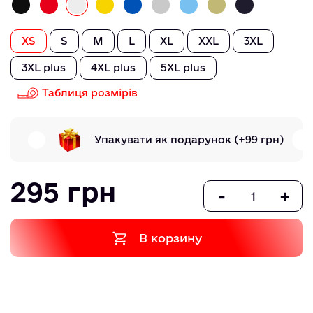
XS
S
M
L
XL
XXL
3XL
3XL plus
4XL plus
5XL plus
Таблиця розмірів
Упакувати як подарунок
(+99 грн)
295 грн
-
+
В корзину