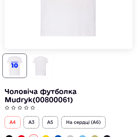
Чоловіча футболка
Mudryk(00800061)
А4
А3
А5
На сердці (А6)