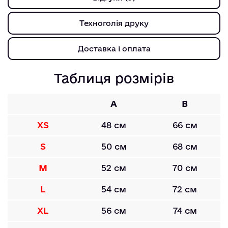
Техноголія друку
Доставка і оплата
Таблиця розмірів
A
B
XS
48 см
66 см
S
50 см
68 см
M
52 см
70 см
L
54 см
72 см
XL
56 см
74 см