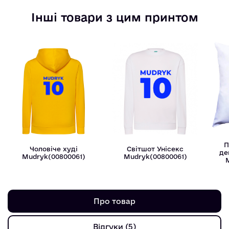
Інші товари з цим принтом
П
Чоловіче худі
Світшот Унісекс
де
Mudryk(00800061)
Mudryk(00800061)
Про товар
Відгуки (5)