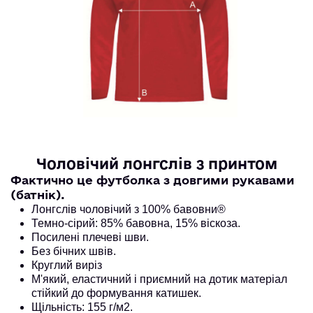
Чоловічий лонгслів з принтом
Фактично це футболка з довгими рукавами 
(батнік).
Лонгслів чоловічий з 100% бавовни®
Темно-сірий: 85% бавовна, 15% віскоза. 
Посилені плечеві шви.
Без бічних швів.
Круглий виріз
М'який, еластичний і приємний на дотик матеріал
стійкий до формування катишек.
Щільність: 155 г/м2.