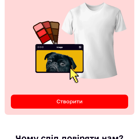
Створити
Чому слід довіряти нам?