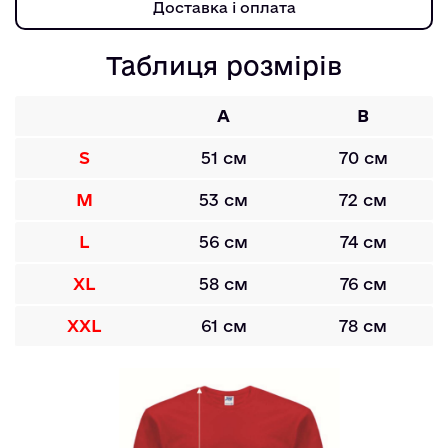
Доставка і оплата
Таблиця розмірів
A
B
S
51 см
70 см
M
53 см
72 см
L
56 см
74 см
XL
58 см
76 см
XXL
61 см
78 см