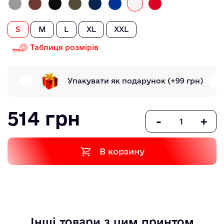
S
M
L
XL
XXL
Таблиця розмірів
Упакувати як подарунок
(+99 грн)
514 грн
-
+
В корзину
Інші товари з цим принтом