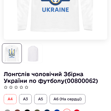
Лонгслів чоловічий Збірна
України по футболу(00800062)
А4
А3
А5
А6 (На сердці)