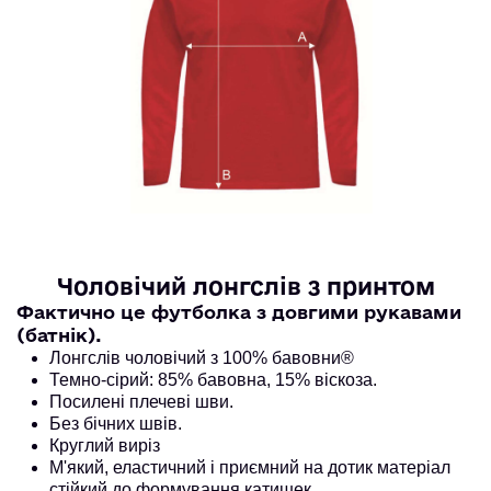
Чоловічий лонгслів з принтом
Фактично це футболка з довгими рукавами 
(батнік).
Лонгслів чоловічий з 100% бавовни®
Темно-сірий: 85% бавовна, 15% віскоза. 
Посилені плечеві шви.
Без бічних швів.
Круглий виріз
М'який, еластичний і приємний на дотик матеріал
стійкий до формування катишек.