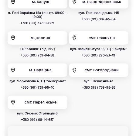
м. Калуш
м. Івано-Франківськ
п. Лесі Українки 15а (пн-пт. 09:00 -
вул. Грюнвальдська, 14Б
19:00)
+380 (99) 087-65-64
+380 (99) 73-99-089
м. Долина
смт. Рожнятів
ТЦ "Кошик" (від. №7)
вул. Василя Стуса 15, ТЦ "Тандем"
+380 (99) 739-94-58
+380 (99) 290-53-49
м. Надвірна
смт. Богородчани
вул. Чорновола 4, ТЦ "Універмаг"
вул. Шевченка 47
+380 (99) 739-95-40
+380 (99) 739-95-85
смт. Перегінське
вул. Січових Стрільців 6
+380 (99) 68-14-657