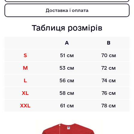
Доставка і оплата
Таблиця розмірів
A
B
S
51 см
70 см
M
53 см
72 см
L
56 см
74 см
XL
58 см
76 см
XXL
61 см
78 см