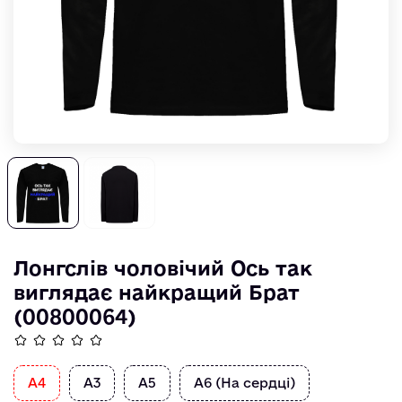
Лонгслів чоловічий Ось так
виглядає найкращий Брат
(00800064)
А4
А3
А5
А6 (На сердці)