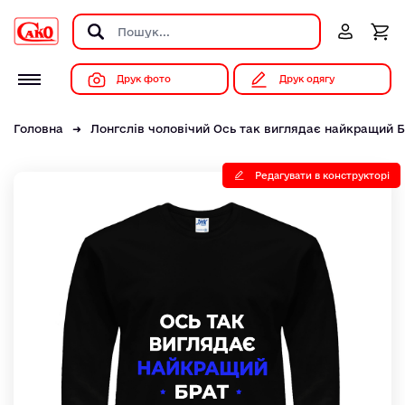
Друк фото
Друк одягу
Головна
Лонгслів чоловічий Ось так виглядає найкращий Б
Редагувати в конструкторі