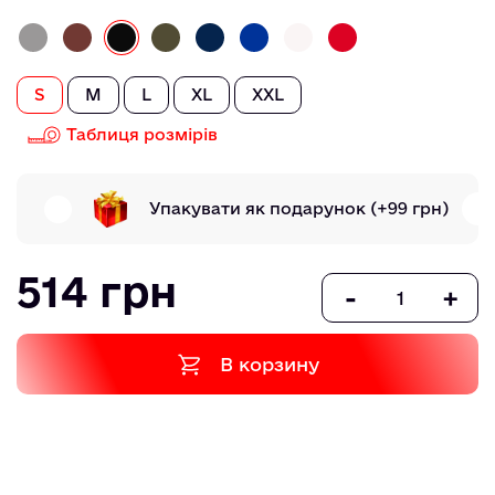
S
M
L
XL
XXL
Таблиця розмірів
Упакувати як подарунок
(+99 грн)
514 грн
-
+
В корзину