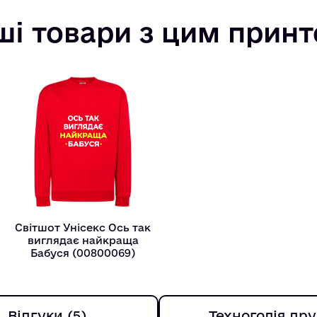
ші товари з цим прин
Світшот Унісекс Ось так
виглядає найкраща
Бабуся (00800069)
Відгуки (5)
Техноголія дру