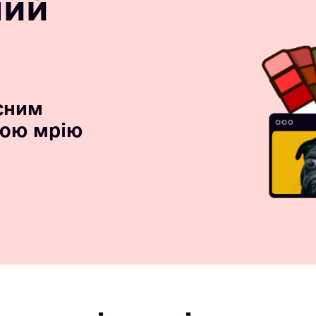
ний
сним
вою мрію