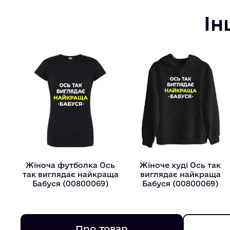
Ін
Жіноча футболка Ось
Жіноче худі Ось так
так виглядає найкраща
виглядає найкраща
Бабуся (00800069)
Бабуся (00800069)
Про товар