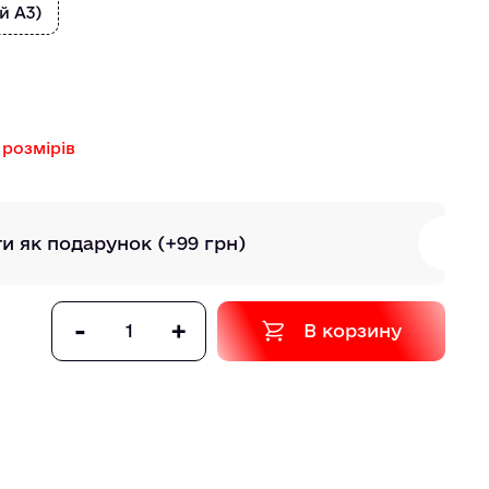
й А3)
 розмірів
ти як подарунок
(+99 грн)
-
+
В корзину