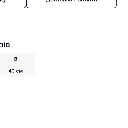
рів
B
40 см