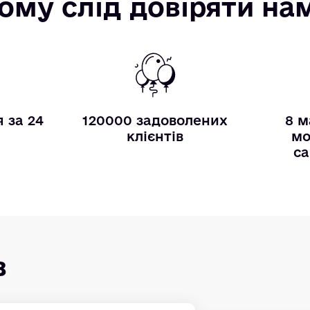
ому слід довіряти на
 за 24
120000 задоволених
8 м
и
клієнтів
мо
са
в