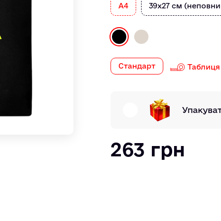
A4
39х27 см (неповни
Стандарт
Таблиця
Упакува
263 грн