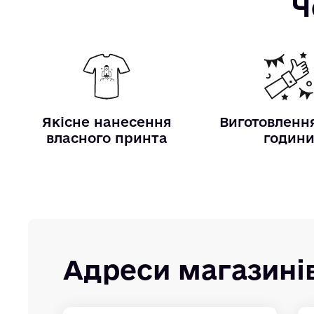
Ч
Якісне нанесення
Виготовлення
власного принта
годин
Адреси магазині