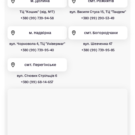
м. Долина
смт. Рожнятів
ТЦ "Кошик" (від. №7)
вул. Василя Стуса 15, ТЦ "Тандем"
+380 (99) 739-94-58
+380 (99) 290-53-49
м. Надвірна
смт. Богородчани
вул. Чорновола 4, ТЦ "Універмаг"
вул. Шевченка 47
+380 (99) 739-95-40
+380 (99) 739-95-85
смт. Перегінське
вул. Січових Стрільців 6
+380 (99) 68-14-657